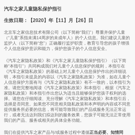
汽车之家儿童隐私保护指引
生效日期：【2020】年【11】月【26】日
北京车之家信息技术有限公司（以下简称“我们”）尊重并保护儿童
（“儿童”系指未满14周岁的未成年人）的个人信息。我们建议儿童的
监护人（以下简称“您”）正确履行监护职责，教育引导您的孩子增强
个人信息保护意识和能力，保护您孩子的个人信息安全。
《汽车之家隐私政策》和《汽车之家儿童隐私保护指引》（以下简
称“本指引”）共同构成我们对儿童个人信息保护的规则，本指引在
《汽车之家隐私政策》的基础上对儿童个人信息保护作出的详细说
明，本指引未提及的内容以《汽车之家隐私政策》为准，如在儿童个
人信息保护方面有与《汽车之家隐私政策》有不一致的，以本指引为
准。请您完整地阅读《汽车之家隐私政策》和本指引，根据《汽车之
家隐私政策》和本指引作出您认为适当且能够保护您孩子权利的选
择。请您在仔细阅读、充分理解《汽车之家隐私政策》和本指引后，
选择是否同意。如果您不同意相关隐私政策和本声明的内容或不同意
提供服务所必要的信息，将可能导致我们的产品或服务无法正常运
行，或者无法达到我们拟达到的服务效果，您孩子可能无法正常使用
我们的产品、服务或相关的具体业务功能。
我们在提供汽车之家产品与/或服务过程中遵循
正当必要、知情同